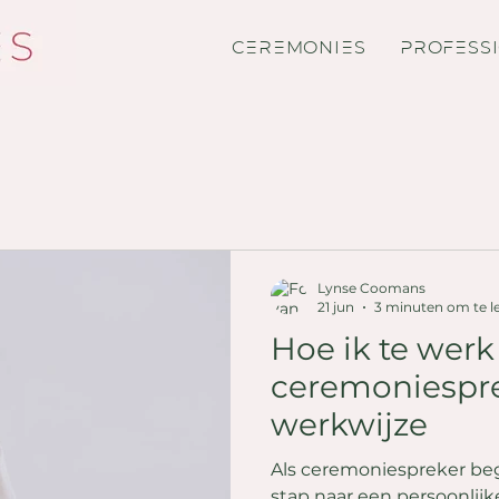
CEREMONIES
PROFESS
Lynse Coomans
21 jun
3 minuten om te l
Hoe ik te werk
ceremoniespre
werkwijze
Als ceremoniespreker beg
stap naar een persoonlij