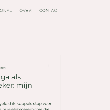
IONAL
OVER
CONTACT
ezen
 ga als
ker: mijn
eleid ik koppels stap voor
ke huwelijksceremonie die