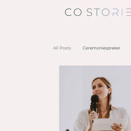
All Posts
Ceremoniespreker