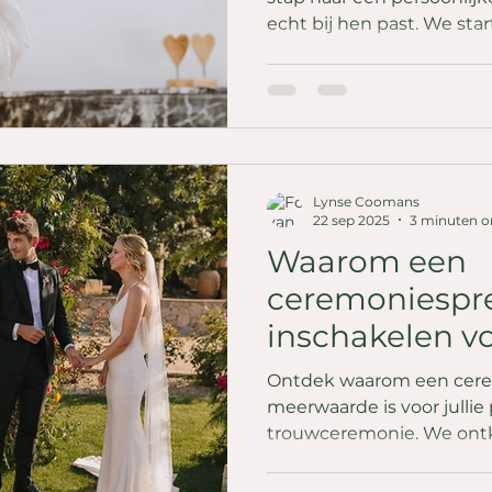
echt bij hen past. We sta
kennismaking en verdiepe
verhaal aan de hand van 
gesprekken. Op basis van
ceremonie op maat uit, 
structuur, sfeer en betrok
omgeving. Ik zorg voor d
Lynse Coomans
voorbereiding en zorg vo
22 sep 2025
3 minuten o
helemaal
Waarom een
ceremoniespr
inschakelen vo
huwelijk?
Ontdek waarom een cere
meerwaarde is voor jullie
trouwceremonie. We ontk
vooroordelen en tonen ho
spreker jullie verhaal uni