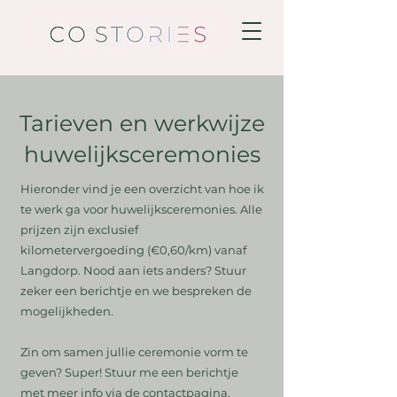
Tarieven en werkwijze
huwelijksceremonies
Hieronder vind je een overzicht van hoe ik
te werk ga voor huwelijksceremonies. Alle
prijzen zijn exclusief
kilometervergoeding (€0,60/km) vanaf
Langdorp. Nood aan iets anders? Stuur
zeker een berichtje en we bespreken de
mogelijkheden.
Zin om samen jullie ceremonie vorm te
geven? Super! Stuur me een berichtje
met meer info via de contactpagina.