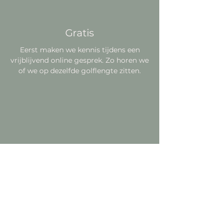
Gratis
Eerst maken we kennis tijdens een
vrijblijvend online gesprek. Zo horen we
of we op dezelfde golflengte zitten.
Voorschot
Zijn we een match? Fantastisch!
Je ontvangt een voorschotfactuur van
40% van het totaalbedrag en
vervolgens gaan we aan de slag.