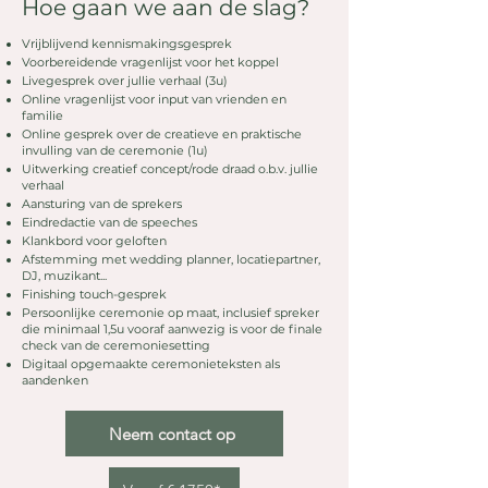
Hoe gaan we aan de slag?
Vrijblijvend kennismakingsgesprek
Voorbereidende vragenlijst voor het koppel
Livegesprek over jullie verhaal (3u)
Online vragenlijst voor input van vrienden en
familie
Online gesprek over de creatieve en praktische
invulling van de ceremonie​ (1u)
Uitwerking creatief concept/rode draad o.b.v. jullie
verhaal
Aansturing van de sprekers
Eindredactie van de speeches
Klankbord voor geloften
Afstemming met wedding planner, locatiepartner,
DJ, muzikant...
Finishing touch-gesprek
Persoonlijke ceremonie op maat, inclusief spreker
die minimaal 1,5u vooraf aanwezig is voor de finale
check van de ceremoniesetting
Digitaal opgemaakte ceremonieteksten als
aandenken
Neem contact op