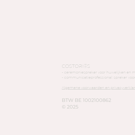
COSTORIES
- ceremoniespreker voor huwelijken en 
- communicatieprofessional: spreker vo
Algemene voorwaarden en privacyverklar
BTW BE 1002100862
© 2025