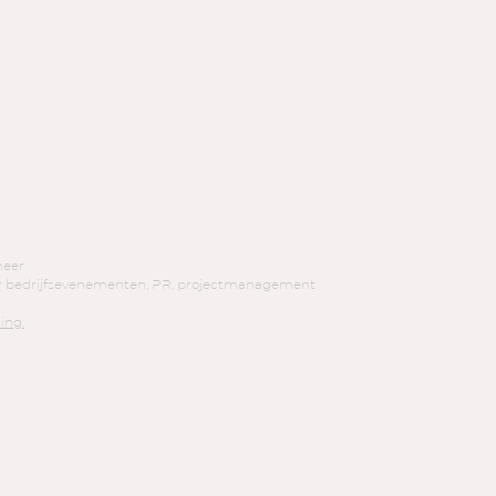
meer
or bedrijfsevenementen, PR, projectmanagement
ing.